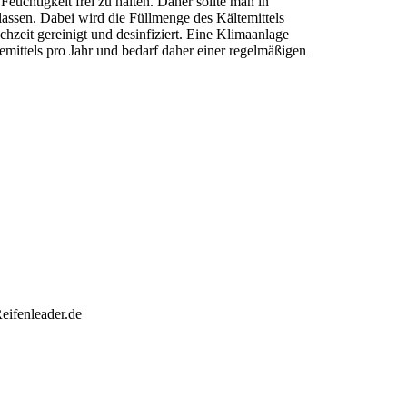
 Feuchtigkeit frei zu halten. Daher sollte man in
assen. Dabei wird die Füllmenge des Kältemittels
hzeit gereinigt und desinfiziert. Eine Klimaanlage
emittels pro Jahr und bedarf daher einer regelmäßigen
ifenleader.de